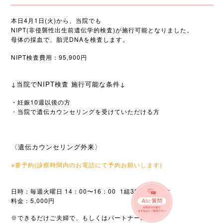
本日4月1日(火)から、当院でも
NIPT(非侵襲性出生前遺伝学的検査)が施行可能となりました。
母体の採血で、胎児DNAを検査します。
NIPT検査費用：95,900円
↓当院でNIPT検査 施行可能な条件↓
・妊娠10週以後の方
・当院で遺伝カウンセリングを受けていただける方
〈遺伝カウンセリング外来〉
※要予約(診察時間内のお電話にて予約お願いします)
日時：毎週火曜日 14：00〜16：00 1組30分ほどです
料金：5,000円
※できるだけご夫婦で、もしくはパートナーの方と