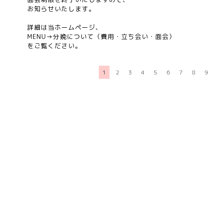
お知らせいたします。
詳細は当ホームページ、
MENU→分娩について（費用・立ち会い・面会）
をご覧ください。
1
2
3
4
5
6
7
8
9