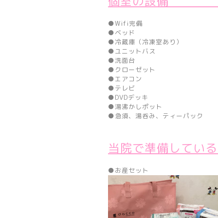
個室の
●Wifi完備
●ベッド
●冷蔵庫（冷凍室あり）
●ユニットバス
●洗面台
●クローゼット
●エアコン
●テレビ
●DVDデッキ
●湯沸かしポット
●急須、湯呑み、ティーパック
当院で準備して
●お産セット