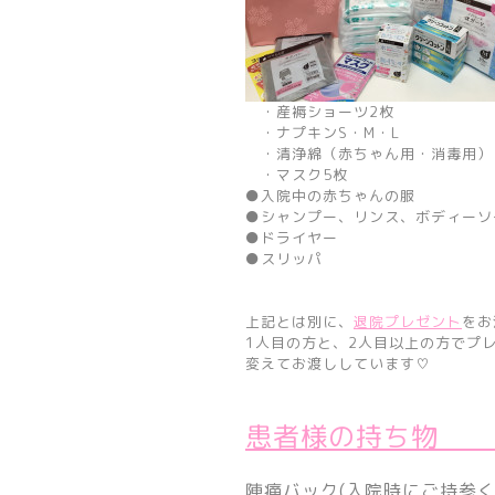
・
産褥ショーツ2枚
・ナプキンS・M・L
・清浄綿（赤ちゃん用・消毒用）
・
マスク5枚
●入院中の赤ちゃんの服
●シャンプー、リンス、ボディーソ
●ドライヤー
●スリッパ
上記とは別に、
退院プレゼント
をお
1人目の方と、2人目以上の方でプ
変えてお渡ししています♡
患者様の
陣痛バック(入院時にご持参く