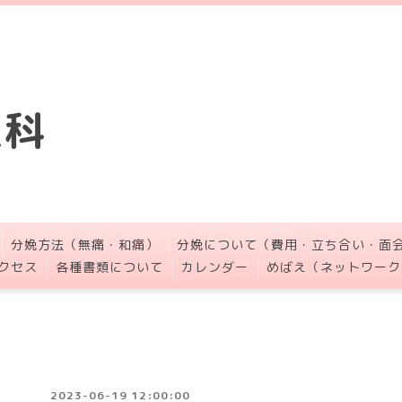
人科
分娩方法（無痛・和痛）
分娩について（費用・立ち合い・面
クセス
各種書類について
カレンダー
めばえ（ネットワーク
2023-06-19 12:00:00