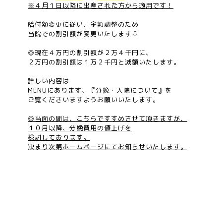
※４月１日以降に出産された方から適用です！
給付額変更に従い、金額調整のため
当院での割引額が
変更いたします
⇩
◎現在４万円の割引額が２万４千円に、
２万円の割引額は１万２千円と減額いたします。
詳しい内容は
MENUにあります、
『分娩・入院について』を
ご覧くださいますようお願いいたします。
◎当面の間は、こちらですすめさせて頂きますが、
１０月以降、分娩費用の値上げを
検討しております。
決まり次第ホームページにてお知らせいたします。