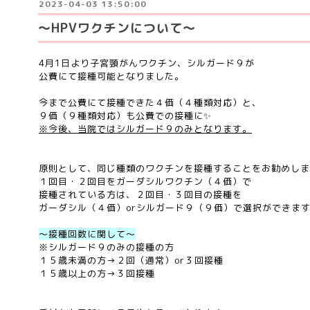
2023-04-03 13:50:00
〜HPVワクチンについて〜
4月1日より子宮頸がんワクチン、シルガード９が
公費にて接種可能となりました。
今まで公費にて接種できた４価（４種類対応）と、
９価（９種類対応）も公費での接種に✨
※今後、当院ではシルガード９のみとなります。
原則として、同じ種類のワクチンを接種することをお勧めしま
１回目・２回目をガーダシルワクチン（４価）で
接種されている方は、２回目・３回目の接種を
ガーダシル（４価）orシルガード９（９価）で選択ができま
〜接種回数に関して〜
※シルガード９のみの接種の方
１５歳未満の方→２回（通常）or３回接種
１５歳以上の方→３回接種