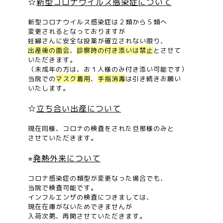
☆
新型コロナウイルス感染症について
新型コロナウイルス感染症は２類から５類へ
変更されるとなっておりますが
妊婦さんに安全な投薬が確立されない限り、
出産後の面会
、
診察時の付き添いは禁止
とさせて
いただきます。
（未成年の方は、お１人様のみ付き添い可能です）
当院での
マスク着用
、
手指消毒
は引き続きお願い
いたします。
☆
立ち合い出産について
現在同様、コロナの検査をされた旦那様のみと
させていただきます。
⭐︎
発熱外来について
コロナ感染症の類型が変更なった場合でも、
当院で検査可能です。
インフルエンザの検査につきましては、
現在在庫がないためできませんが
入荷次第、再開させていただきます。