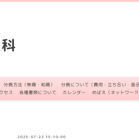
人科
分娩方法（無痛・和痛）
分娩について（費用・立ち合い・面
クセス
各種書類について
カレンダー
めばえ（ネットワーク
2025-07-22 15:10:00