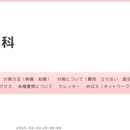
人科
分娩方法（無痛・和痛）
分娩について（費用・立ち合い・面
クセス
各種書類について
カレンダー
めばえ（ネットワーク
2025-02-04 20:06:00