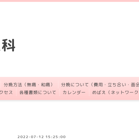
人科
分娩方法（無痛・和痛）
分娩について（費用・立ち合い・面
クセス
各種書類について
カレンダー
めばえ（ネットワーク
2022-07-12 15:25:00