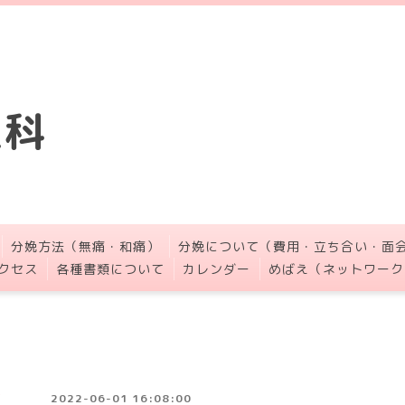
人科
分娩方法（無痛・和痛）
分娩について（費用・立ち合い・面
クセス
各種書類について
カレンダー
めばえ（ネットワーク
2022-06-01 16:08:00