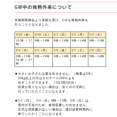
GW中の発熱外来について
京都府医師会より依頼を受け、GWも発熱外来を
行うこととなりました。
4/29（金）
4/30（土）
5/1（日）
5/2（月）
5/3（火）
16時～17
9時～14時
9時～14時
9時～14時
9時～11時
時
5/4（水）
5/5（木）
5/6（金）
5/7（土）
5/8（日）
9時～11時
9時～10時
9時～14時
9時～14時
9時～14時
16時～17
時
★小さいお子さんは薬を出せません。（検査はOK）
20kg以上の方はカロナール200ｍｇを
出すことができます。
（1日3回3日分）
症状が良くならない場合は、近くの小児科に
行っていただくことになります。
★5/1（日）、5/4（水）9時～11時、5/8（日）は、
受付が不在のため、仮領収書しか出せません。
正式な領収書がほしい場合は、後日診察時間内に
来ていただくことになります。