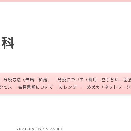
人科
分娩方法（無痛・和痛）
分娩について（費用・立ち合い・面
クセス
各種書類について
カレンダー
めばえ（ネットワーク
2021-06-03 16:26:00