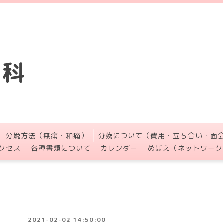
人科
分娩方法（無痛・和痛）
分娩について（費用・立ち合い・面
クセス
各種書類について
カレンダー
めばえ（ネットワーク
2021-02-02 14:50:00