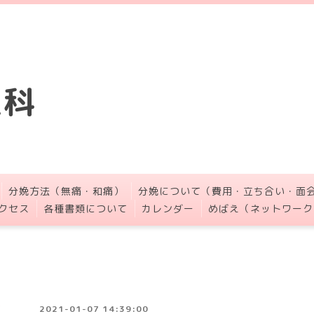
人科
分娩方法（無痛・和痛）
分娩について（費用・立ち合い・面
クセス
各種書類について
カレンダー
めばえ（ネットワーク
2021-01-07 14:39:00