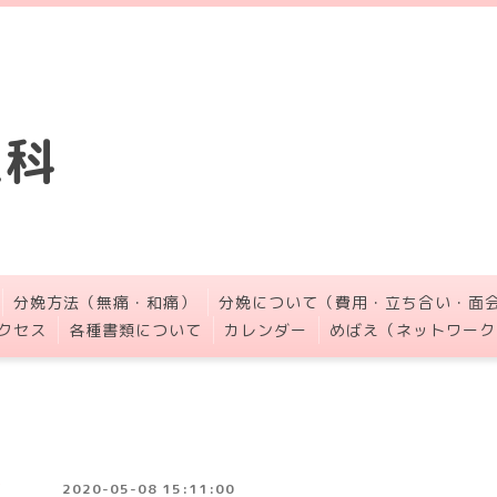
人科
分娩方法（無痛・和痛）
分娩について（費用・立ち合い・面
クセス
各種書類について
カレンダー
めばえ（ネットワーク
2020-05-08 15:11:00