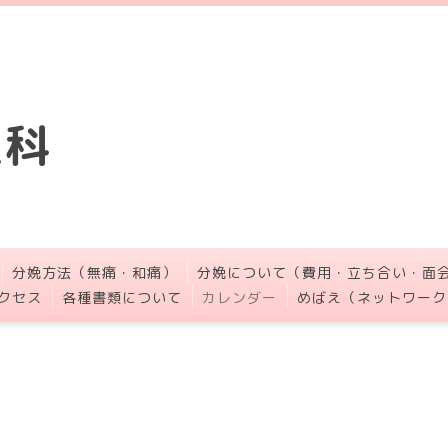
人科
分娩方法（無痛・和痛）
分娩について（費用・立ち合い・面
クセス
各種書類について
カレンダー
めばえ（ネットワーク