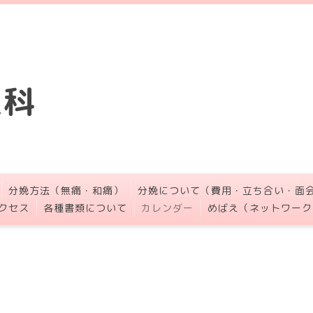
人科
分娩方法（無痛・和痛）
分娩について（費用・立ち合い・面
クセス
各種書類について
カレンダー
めばえ（ネットワーク