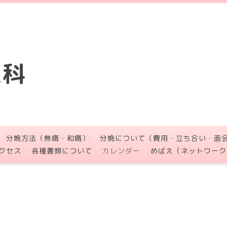
人科
分娩方法（無痛・和痛）
分娩について（費用・立ち合い・面
クセス
各種書類について
カレンダー
めばえ（ネットワーク