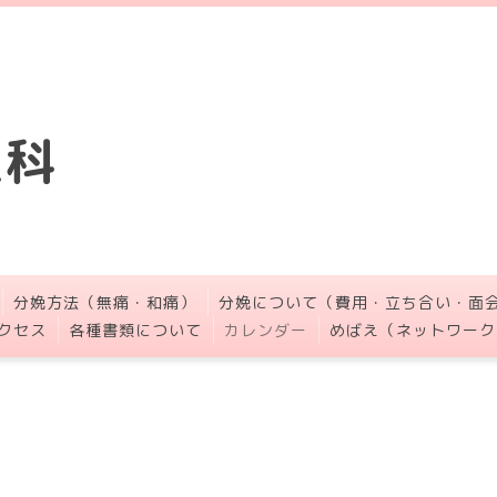
人科
分娩方法（無痛・和痛）
分娩について（費用・立ち合い・面
クセス
各種書類について
カレンダー
めばえ（ネットワーク