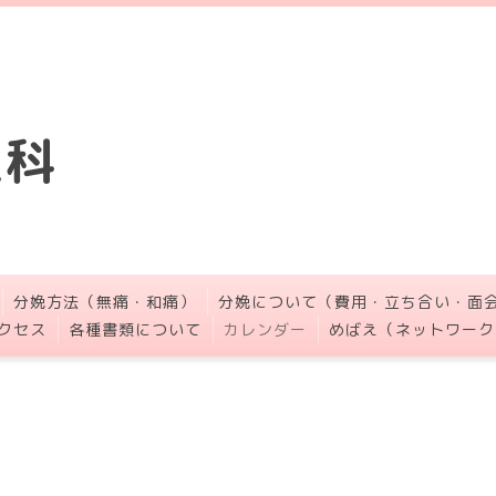
人科
分娩方法（無痛・和痛）
分娩について（費用・立ち合い・面
クセス
各種書類について
カレンダー
めばえ（ネットワーク