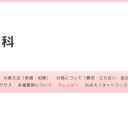
人科
分娩方法（無痛・和痛）
分娩について（費用・立ち合い・面
クセス
各種書類について
カレンダー
めばえ（ネットワーク