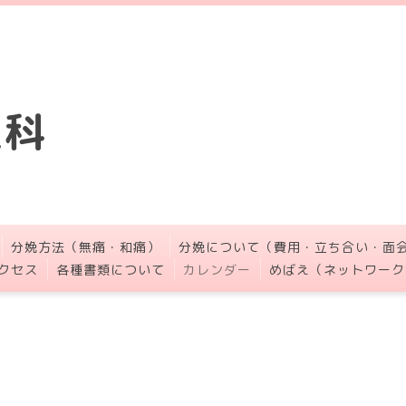
人科
分娩方法（無痛・和痛）
分娩について（費用・立ち合い・面
クセス
各種書類について
カレンダー
めばえ（ネットワーク