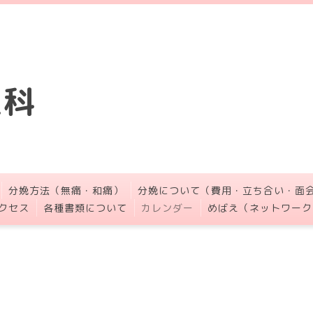
人科
分娩方法（無痛・和痛）
分娩について（費用・立ち合い・面
クセス
各種書類について
カレンダー
めばえ（ネットワーク