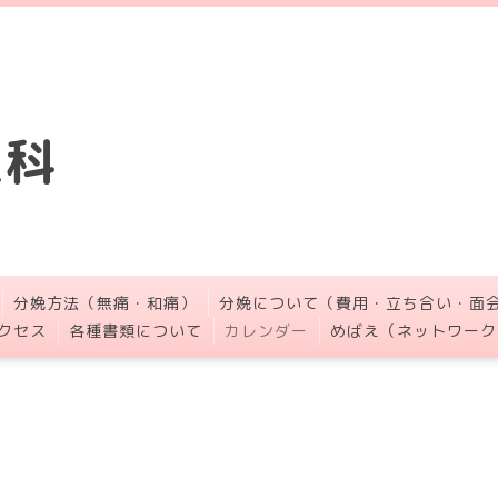
人科
分娩方法（無痛・和痛）
分娩について（費用・立ち合い・面
クセス
各種書類について
カレンダー
めばえ（ネットワーク