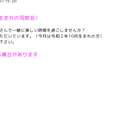
00～15:20
生まれの同窓会）
さんで一緒に楽しい時間を過ごしませんか？
ただいています。（今月は令和２年10
月生まれの方）
下さい。
る場合があります