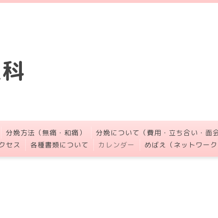
人科
分娩方法（無痛・和痛）
分娩について（費用・立ち合い・面
クセス
各種書類について
カレンダー
めばえ（ネットワーク