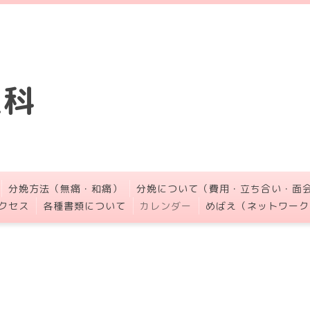
人科
分娩方法（無痛・和痛）
分娩について（費用・立ち合い・面
クセス
各種書類について
カレンダー
めばえ（ネットワーク