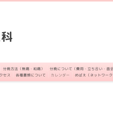
人科
分娩方法（無痛・和痛）
分娩について（費用・立ち合い・面
クセス
各種書類について
カレンダー
めばえ（ネットワーク