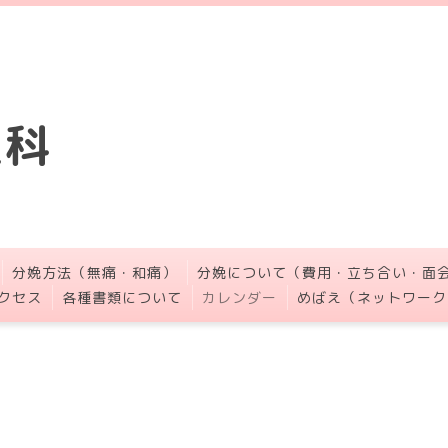
人科
分娩方法（無痛・和痛）
分娩について（費用・立ち合い・面
クセス
各種書類について
カレンダー
めばえ（ネットワーク